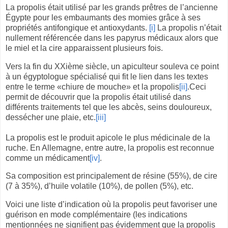
La propolis était utilisé par les grands prêtres de l’ancienne
Égypte pour les embaumants des momies grâce à ses
propriétés antifongique et antioxydants.
[i]
La propolis n’était
nullement référencée dans les papyrus médicaux alors que
le miel et la cire apparaissent plusieurs fois.
Vers la fin du XXième siècle, un apiculteur souleva ce point
à un égyptologue spécialisé qui fit le lien dans les textes
entre le terme «chiure de mouche» et la propolis
[ii]
.Ceci
permit de découvrir que la propolis était utilisé dans
différents traitements tel que les abcès, seins douloureux,
dessécher une plaie, etc.
[iii]
La propolis est le produit apicole le plus médicinale de la
ruche. En Allemagne, entre autre, la propolis est reconnue
comme un médicament
[iv]
.
Sa composition est principalement de résine (55%), de cire
(7 à 35%), d’huile volatile (10%), de pollen (5%), etc.
Voici une liste d’indication où la propolis peut favoriser une
guérison en mode complémentaire (les indications
mentionnées ne signifient pas évidemment que la propolis