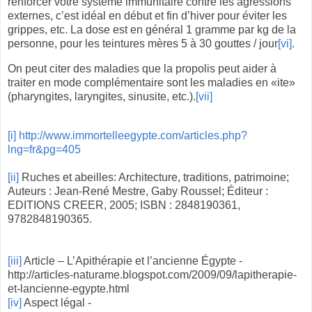
renforcer votre système immunitaire contre les agressions
externes, c’est idéal en début et fin d’hiver pour éviter les
grippes, etc. La dose est en général 1 gramme par kg de la
personne, pour les teintures mères 5 à 30 gouttes / jour
[vi]
.
On peut citer des maladies que la propolis peut aider à
traiter en mode complémentaire sont les maladies en «ite»
(pharyngites, laryngites, sinusite, etc.).
[vii]
[i]
http://www.immortelleegypte.com/articles.php?
lng=fr&pg=405
[ii]
Ruches et abeilles: Architecture, traditions, patrimoine;
Auteurs : Jean-René Mestre, Gaby Roussel; Éditeur :
EDITIONS CREER, 2005; ISBN : 2848190361,
9782848190365.
[iii]
Article – L’Apithérapie et l’ancienne Égypte -
http://articles-naturame.blogspot.com/2009/09/lapitherapie-
et-lancienne-egypte.html
[iv]
Aspect légal -